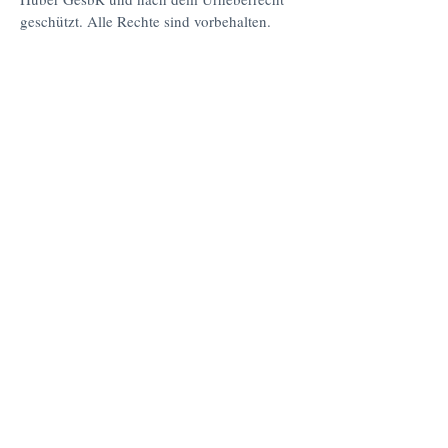
geschützt. Alle Rechte sind vorbehalten.
Angaben zur Online Streitbeilegung:
Verbraucher haben die Möglichkeit,
Beschwerden an die Online-
Streitbeilegungsplattform
der EU zu richten: http://ec.europa.eu/odr.
Sie können allfällige Beschwerde auch an
die oben angegebene Email-Adresse richten.
Pension Huber
Die
befindet sich in
Kritzendorf
bei Klosterneuburg
15 min entfernt von Wien.
/
Hauptstrasse 90-92 /
3420 Kritzendorf bei
Klosterneuburg